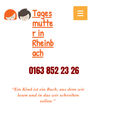
Tages
mutte
r in
Rheinb
ach
0163 852 23 26
“Ein Kind ist ein Buch, aus dem wir
lesen und in das wir schreiben
sollen.”