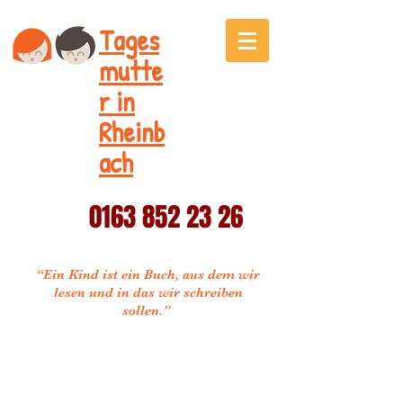
Tages
mutte
r in
Rheinb
ach
0163 852 23 26
“Ein Kind ist ein Buch, aus dem wir
lesen und in das wir schreiben
sollen.”