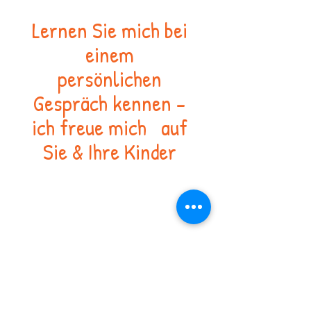
Lernen Sie mich bei
einem
persönlichen
Gespräch kennen -
ich freue mich auf
Sie & Ihre Kinder
Aktue
lles
Krankheit
In einer Gruppe von Kindern kann es
immer wieder dazu kommen, dass sich
Krankheiten verbreiten und übertragen.
Grundsätzlich unterliegen Sie im Falle